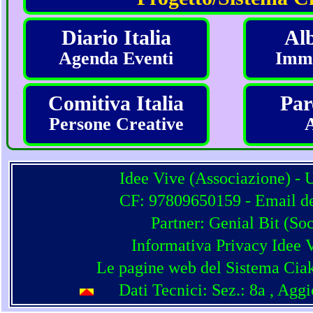
Diario Italia
Alb
Agenda Eventi
Imma
Comitiva Italia
Par
Persone Creative
Idee Vive (Associazione) - 
CF: 97809650159 - Email del
Partner:
Genial Bit
(
Soc
Informativa Privacy Idee 
Le pagine web del Sistema Ciak
Dati Tecnici: Sez.: 8a
, Agg